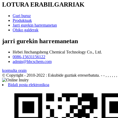
LOTURA ERABILGARRIAK
Guri buruz
Produktuak
Jarri gurekin harremanetan
Ohiko galderak
jarri gurekin harremanetan
Hebei Jinchangsheng Chemical Technology Co., Ltd.
0086-15631156122
admin@hbcschem.com
kontsulta orain
© Copyright - 2010-2022 : Eskubide guztiak erreserbatuta.
- - , , , , , ,
Bidali posta elektronikoa