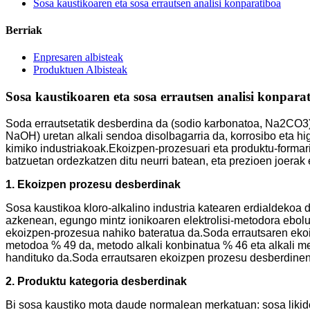
Sosa kaustikoaren eta sosa errautsen analisi konparatiboa
Berriak
Enpresaren albisteak
Produktuen Albisteak
Sosa kaustikoaren eta sosa errautsen analisi konpara
Soda errautsetatik desberdina da (sodio karbonatoa, Na2CO3), 
NaOH) uretan alkali sendoa disolbagarria da, korrosibo eta higr
kimiko industriakoak.Ekoizpen-prozesuari eta produktu-forma
batzuetan ordezkatzen ditu neurri batean, eta prezioen joerak 
1. Ekoizpen prozesu desberdinak
Sosa kaustikoa kloro-alkalino industria katearen erdialdekoa 
azkenean, egungo mintz ionikoaren elektrolisi-metodora ebol
ekoizpen-prozesua nahiko bateratua da.Soda errautsaren ekoi
metodoa % 49 da, metodo alkali konbinatua % 46 eta alkali m
handituko da.Soda errautsaren ekoizpen prozesu desberdinen ko
2. Produktu kategoria desberdinak
Bi sosa kaustiko mota daude normalean merkatuan: sosa likido