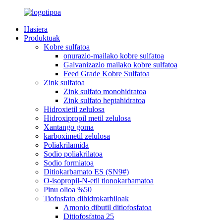
Hasiera
Produktuak
Kobre sulfatoa
onurazio-mailako kobre sulfatoa
Galvanizazio mailako kobre sulfatoa
Feed Grade Kobre Sulfatoa
Zink sulfatoa
Zink sulfato monohidratoa
Zink sulfato heptahidratoa
Hidroxietil zelulosa
Hidroxipropil metil zelulosa
Xantango goma
karboximetil zelulosa
Poliakrilamida
Sodio poliakrilatoa
Sodio formiatoa
Ditiokarbamato ES (SN9#)
O-isopropil-N-etil tionokarbamatoa
Pinu olioa %50
Tiofosfato dihidrokarbiloak
Amonio dibutil ditiofosfatoa
Ditiofosfatoa 25