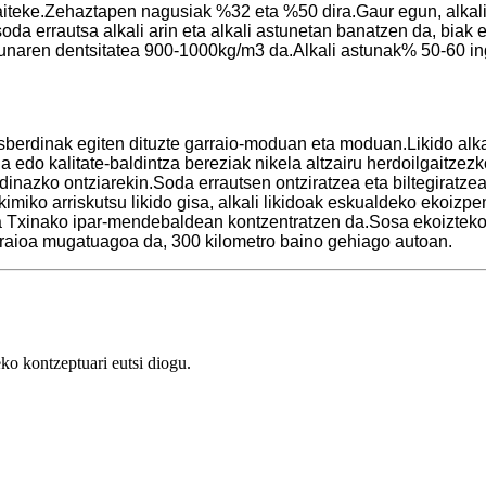
aiteke.Zehaztapen nagusiak %32 eta %50 dira.Gaur egun, alkali 
oda errautsa alkali arin eta alkali astunetan banatzen da, biak
stunaren dentsitatea 900-1000kg/m3 da.Alkali astunak% 50-60 in
sberdinak egiten dituzte garraio-moduan eta moduan.Likido alka
 edo kalitate-baldintza bereziak nikela altzairu herdoilgaitzezk
inazko ontziarekin.Soda errautsen ontziratzea eta biltegiratzea
kimiko arriskutsu likido gisa, alkali likidoak eskualdeko ekoiz
ena Txinako ipar-mendebaldean kontzentratzen da.Sosa ekoiztek
rraioa mugatuagoa da, 300 kilometro baino gehiago autoan.
ko kontzeptuari eutsi diogu.