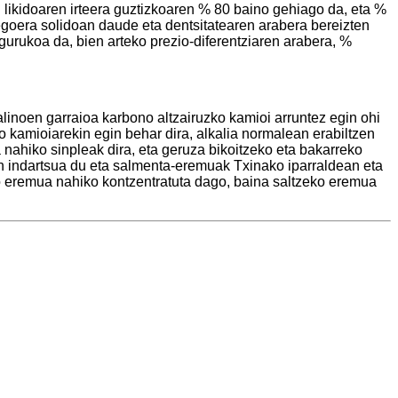
likidoaren irteera guztizkoaren % 80 baino gehiago da, eta %
 egoera solidoan daude eta dentsitatearen arabera bereizten
gurukoa da, bien arteko prezio-diferentziaren arabera, %
linoen garraioa karbono altzairuzko kamioi arruntez egin ohi
o kamioiarekin egin behar dira, alkalia normalean erabiltzen
 nahiko sinpleak dira, eta geruza bikoitzeko eta bakarreko
pen indartsua du eta salmenta-eremuak Txinako iparraldean eta
o eremua nahiko kontzentratuta dago, baina saltzeko eremua