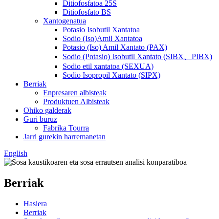
Ditiofosfatoa 25S
Ditiofosfato BS
Xantogenatua
Potasio Isobutil Xantatoa
Sodio (Iso)Amil Xantatoa
Potasio (Iso) Amil Xantato (PAX)
Sodio (Potasio) Isobutil Xantato (SIBX、PIBX)
Sodio etil xantatoa (SEXUA)
Sodio Isopropil Xantato (SIPX)
Berriak
Enpresaren albisteak
Produktuen Albisteak
Ohiko galderak
Guri buruz
Fabrika Tourra
Jarri gurekin harremanetan
English
Berriak
Hasiera
Berriak