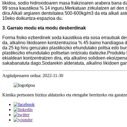
likidoa, sodio hidroxidoaren masa frakzioaren arabera bana d
99 sosa kaustikoa % 14 inguru.Merkatuan zirkulatzen ari den s
dira.Alkali argiaren dentsitatea 500-600kg/m3 da eta alkali a
10eko doikuntza-espazioa du.
3. Garraio modu eta modu desberdinak
Forma fisiko ezberdinek soda kaustikoa eta sosa errautsak de
da, alkalino likidoaren kontzentrazioa % 45 baino handiagoa da
da 25 kg hiru geruzako plastikozko ehundutako poltsa edo burd
plastikozko ehundutako poltsetan ontziratu daitezke.Produktu 
ekialdean kontzentratzen dira, eta alkalino solidoen ekoizp
sakabanatuta dago.Sodarekin alderatuta, alkalino likidoen ga
Argitalpenaren ordua: 2022-11-30
Kimika pertsonen bizitza aldatzeko eta etengabe berritzeko eta garatze