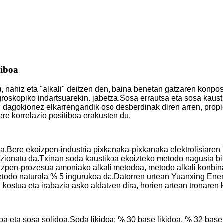
tiboa
nahiz eta "alkali" deitzen den, baina benetan gatzaren konposi
oskopiko indartsuarekin. jabetza.Sosa errautsa eta sosa kaustiko
ri dagokionez elkarrengandik oso desberdinak diren arren, pro
ere korrelazio positiboa erakusten du.
da.Bere ekoizpen-industria pixkanaka-pixkanaka elektrolisiaren 
uzionatu da.Txinan soda kaustikoa ekoizteko metodo nagusia bi
zpen-prozesua amoniako alkali metodoa, metodo alkali konbinat
etodo naturala % 5 ingurukoa da.Datorren urtean Yuanxing Energ
stua eta irabazia asko aldatzen dira, horien artean tronaren k
a eta sosa solidoa.Soda likidoa: % 30 base likidoa, % 32 base 