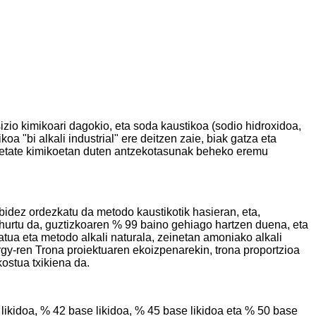
zio kimikoari dagokio, eta soda kaustikoa (sodio hidroxidoa,
a "bi alkali industrial" ere deitzen zaie, biak gatza eta
pietate kimikoetan duten antzekotasunak beheko eremu
bidez ordezkatu da metodo kaustikotik hasieran, eta,
hurtu da, guztizkoaren % 99 baino gehiago hartzen duena, eta
ua eta metodo alkali naturala, zeinetan amoniako alkali
y-ren Trona proiektuaren ekoizpenarekin, trona proportzioa
ostua txikiena da.
likidoa, % 42 base likidoa, % 45 base likidoa eta % 50 base