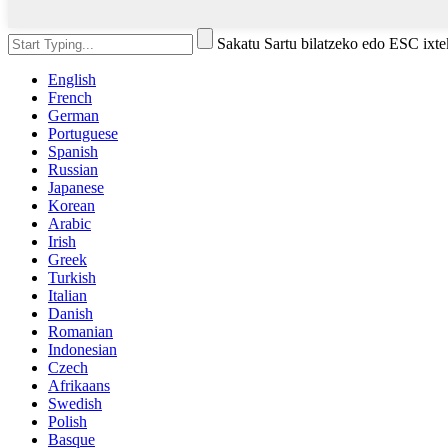
Sakatu Sartu bilatzeko edo ESC ixt
English
French
German
Portuguese
Spanish
Russian
Japanese
Korean
Arabic
Irish
Greek
Turkish
Italian
Danish
Romanian
Indonesian
Czech
Afrikaans
Swedish
Polish
Basque