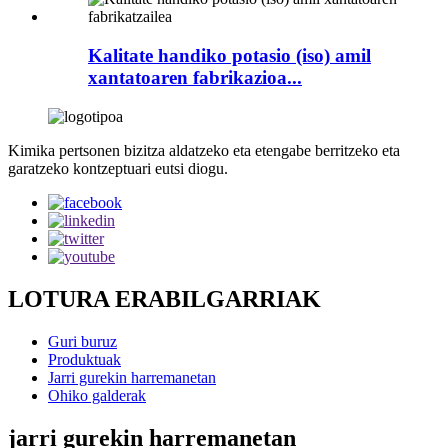
Kalitate handiko potasio (iso) amil
xantatoaren fabrikazioa...
Kimika pertsonen bizitza aldatzeko eta etengabe berritzeko eta
garatzeko kontzeptuari eutsi diogu.
LOTURA ERABILGARRIAK
Guri buruz
Produktuak
Jarri gurekin harremanetan
Ohiko galderak
jarri gurekin harremanetan