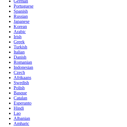
German
Portuguese
Spanish
Russian
Japanese
Korean
Arabic
Irish
Greek
Turkish
Italian
Danish
Romanian
Indonesian
Czech
Afrikaans
Swedish
Polish
Basque
Catalan
Esperanto
Hindi
Lao
Albanian
Amharic