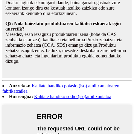
Doako laginak eskuragarri daude, baina garraio-gastuak zure
kontuan izango dira eta kostuak itzuliko zaizkizu edo zure
eskaeratik kenduko dira etorkizunean.
Q5: Nola baieztatu produktuaren kalitatea eskaerak egin
aurretik?
Mesedez, esan iezaguzu produktuaren izena (hobe da CAS
zenbakia ekartzea), kantitatea eta helburua.Prezio zehatzak eta
informazio zehatza (COA, SDS) emango dizugu.Produktu
zehatza ezagutzen ez baduzu, mesedez deskribatu zure helburua
zehatz-mehatz, eta ingeniariari produktu egokia gomendatuko
dizugu.
Aurrekoa:
Kalitate handiko potasio (iso) amil xantatoaren
fabrikatzailea
Hurrengoa:
Kalitate handiko sodio (iso)amil xantatoa