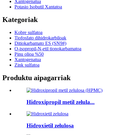
Xantogenatua
Potasio Isobutil Xantatoa
Kategoriak
Kobre sulfatoa
Tiofosfato dihidrokarbiloak
Ditiokarbamato ES (SN9#)
O-isopropil-N-etil tionokarbamatoa
Pinu olioa %50
Xantogenatua
Zink sulfatoa
Produktu aipagarriak
Hidroxipropil metil zelula...
Hidroxietil zelulosa