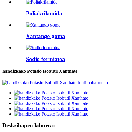
Poliakrilamida
Xantango goma
Sodio formiatoa
handizkako Potasio Isobutil Xanthate
Deskribapen laburra: