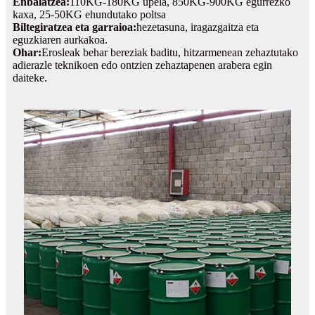
Enbalatzea:
110KG-180KG upela, 850KG-900KG egurrezko
kaxa, 25-50KG ehundutako poltsa
Biltegiratzea eta garraioa:
hezetasuna, iragazgaitza eta
eguzkiaren aurkakoa.
Ohar:
Erosleak behar bereziak baditu, hitzarmenean zehaztutako
adierazle teknikoen edo ontzien zehaztapenen arabera egin
daiteke.