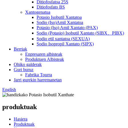
Ditiofosfatoa 25S
Ditiofosfato BS
Xantogenatua
Potasio Isobutil Xantatoa
Sodio (Iso)Amil Xantatoa
Potasio (Iso) Amil Xantato (PAX)
Sodio (Potasio) Isobutil Xantato (SIBX、PIBX)
Sodio etil xantatoa (SEXUA)
Sodio Isopropil Xantato (SIPX)
Berriak
Enpresaren albisteak
Produktuen Albisteak
Ohiko galderak
Guri buruz
Fabrika Tourra
Jarri gurekin harremanetan
English
produktuak
Hasiera
Produktuak