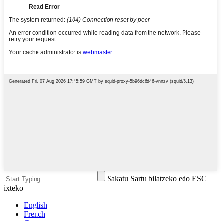
Sakatu Sartu bilatzeko edo ESC
ixteko
English
French