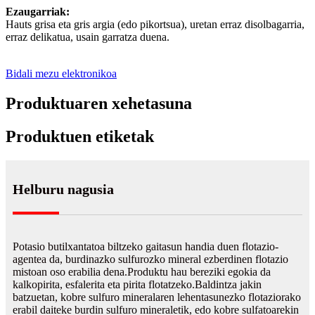
Ezaugarriak:
Hauts grisa eta gris argia (edo pikortsua), uretan erraz disolbagarria,
erraz delikatua, usain garratza duena.
Bidali mezu elektronikoa
Produktuaren xehetasuna
Produktuen etiketak
Helburu nagusia
Potasio butilxantatoa biltzeko gaitasun handia duen flotazio-
agentea da, burdinazko sulfurozko mineral ezberdinen flotazio
mistoan oso erabilia dena.Produktu hau bereziki egokia da
kalkopirita, esfalerita eta pirita flotatzeko.Baldintza jakin
batzuetan, kobre sulfuro mineralaren lehentasunezko flotaziorako
erabil daiteke burdin sulfuro mineraletik, edo kobre sulfatoarekin