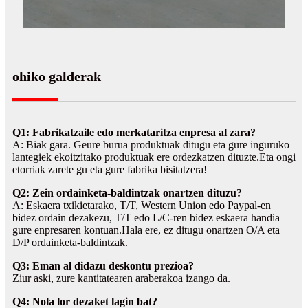
ohiko galderak
Q1: Fabrikatzaile edo merkataritza enpresa al zara?
A: Biak gara. Geure burua produktuak ditugu eta gure inguruko
lantegiek ekoitzitako produktuak ere ordezkatzen dituzte.Eta ongi
etorriak zarete gu eta gure fabrika bisitatzera!
Q2: Zein ordainketa-baldintzak onartzen dituzu?
A: Eskaera txikietarako, T/T, Western Union edo Paypal-en
bidez ordain dezakezu, T/T edo L/C-ren bidez eskaera handia
gure enpresaren kontuan.Hala ere, ez ditugu onartzen O/A eta
D/P ordainketa-baldintzak.
Q3: Eman al didazu deskontu prezioa?
Ziur aski, zure kantitatearen araberakoa izango da.
Q4: Nola lor dezaket lagin bat?