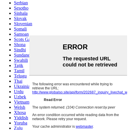
Serbian
Sesotho
Sinhala
Slovak
Slovenian
Somali
Samoan
Scots Gaelic
Shona
Sindhi
Sundanese
Swahili
Tajik
Tamil
Telugu
Thai
Ukrainian
Urdu
Uzbek
Vietnamese
Welsh
Xhosa
Yiddish
Yoruba
Zulu