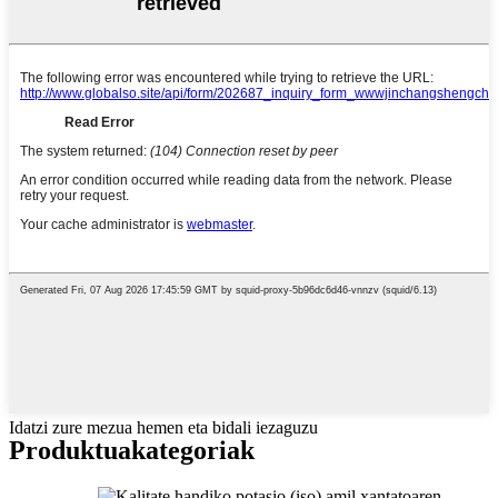
Idatzi zure mezua hemen eta bidali iezaguzu
Produktua
kategoriak