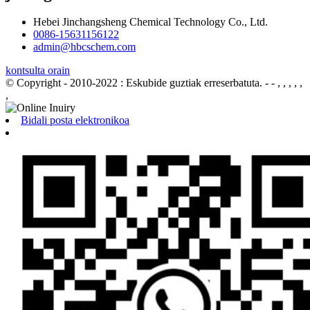
Hebei Jinchangsheng Chemical Technology Co., Ltd.
0086-15631156122
admin@hbcschem.com
kontsulta orain
© Copyright - 2010-2022 : Eskubide guztiak erreserbatuta.
- - , , , , ,
,
Bidali posta elektronikoa