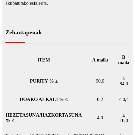
aktibatutako esfalerita.
Zehaztapenak
B
lTEM
A maila
maila
≥
PURlTY % ≥
90,0
84,0
DOAKO ALKALI % ≤
0.2
≤ 0,4
HEZETASUNA/HAZKORTASUNA
≤
4.0
% ≤
10,0